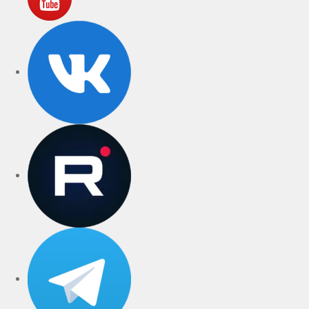
VK
rutube
Telegram