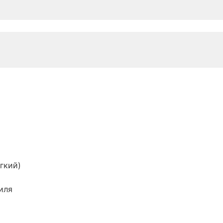
гкий)
иля