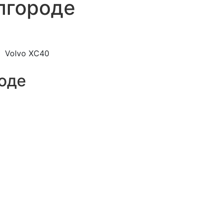
лгороде
Volvo XC40
оде