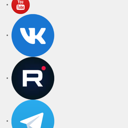
VK
rutube
Telegram