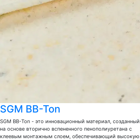
SGM BB-Ton
SGM ВВ-Ton - это инновационный материал, созданный
на основе вторично вспененного пенополиуретана с
клеевым монтажным слоем, обеспечивающий высокую