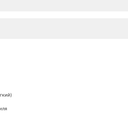
гкий)
иля