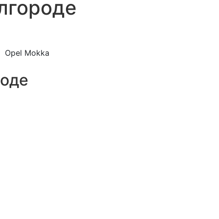
лгороде
Opel Mokka
роде