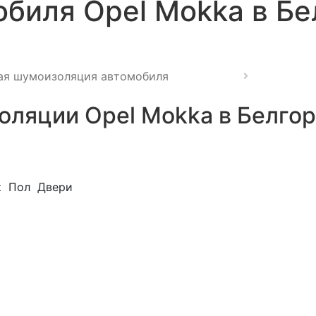
биля Opel Mokka в Бе
ая шумоизоляция автомобиля
ляции Opel Mokka в Белго
к
Пол
Двери