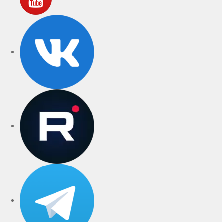
VK
rutube
Telegram