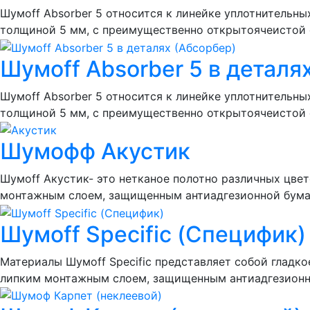
Шумоff Absorber 5 относится к линейке уплотнительн
толщиной 5 мм, с преимущественно открытоячеистой 
Шумoff Absorber 5 в деталя
Шумоff Absorber 5 относится к линейке уплотнительн
толщиной 5 мм, с преимущественно открытоячеистой 
Шумофф Акустик
Шумоff Акустик- это нетканое полотно различных цве
монтажным слоем, защищенным антиадгезионной бумаг
Шумоff Specific (Специфик)
Материалы Шумоff Specific представляет собой гладк
липким монтажным слоем, защищенным антиадгезионн