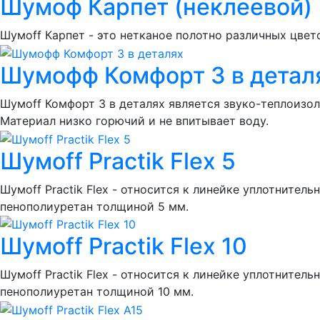
Шумоф Карпет (неклеевой)
Шумоff Карпет - это нетканое полотно различных цвет
Шумофф Комфорт 3 в детал
Шумоff Комфорт 3 в деталях является звуко-теплоизо
Материал низко горючий и не впитывает воду.
Шумoff Practik Flex 5
Шумоff Practik Flex - относится к линейке уплотнит
пенополиуретан толщиной 5 мм.
Шумoff Practik Flex 10
Шумоff Practik Flex - относится к линейке уплотнит
пенополиуретан толщиной 10 мм.