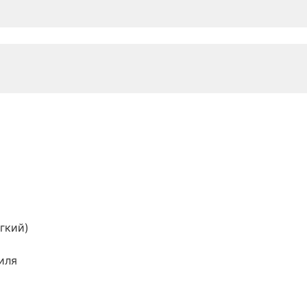
гкий)
иля