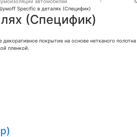
шумоизоляции автомобилей
Шумоff Specific в деталях (Специфик)
алях (Специфик)
ое декоративное покрытие на основе нетканого полотн
ой пленкой.
я
р)