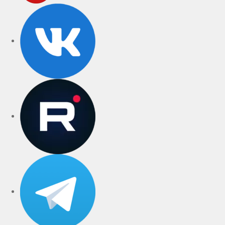
VK
rutube
Telegram